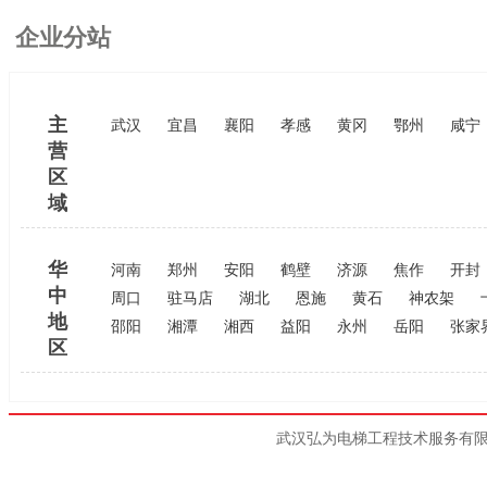
企业分站
主
武汉
宜昌
襄阳
孝感
黄冈
鄂州
咸宁
营
区
域
华
河南
郑州
安阳
鹤壁
济源
焦作
开封
中
周口
驻马店
湖北
恩施
黄石
神农架
地
邵阳
湘潭
湘西
益阳
永州
岳阳
张家
区
武汉弘为电梯工程技术服务有