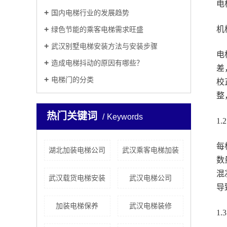
电
国内电梯行业的发展趋势
机
绿色节能的乘客电梯需求旺盛
武汉别墅电梯安装方法与安装步骤
电
造成电梯抖动的原因有哪些？
差
电梯门的分类
校
整
热门关键词
Keywords
1
每
湖北加装电梯公司
武汉乘客电梯加装
数
混
武汉载货电梯安装
武汉电梯公司
导
加装电梯保养
武汉电梯装修
1