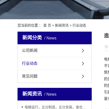
观光
医用
您当前的位置 ：
首 页
>
新闻资讯
>
行业动态
加装
造
新闻分类
News
公司新闻
电
行业动态
不
筑
常见问题
的
的
引
新闻资讯
News
家
电梯运行，五分制造，五分安装，谁也别说谁更重要！！！