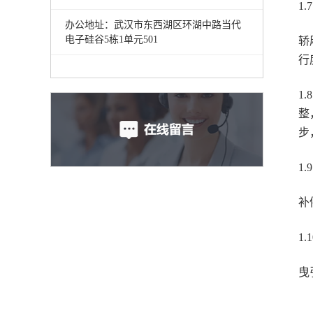
1
办公地址：武汉市东西湖区环湖中路当代
电子硅谷5栋1单元501
轿
行
1
整
步
1
补
1
曳