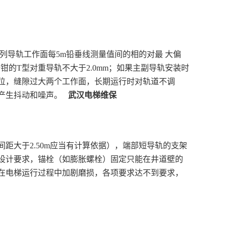
列导轨工作面每5m铅垂线测量值间的相的对最 大偏
钳的T型对重导轨不大于2.0mm；如果主副导轨安装时
位，缝隙过大两个工作面，长期运行时对轨道不调
时产生抖动和噪声。
武汉电梯维保
间距大于2.50m应当有计算依据），端部短导轨的支架
设计要求，锚栓（如膨胀螺栓）固定只能在井道壁的
在电梯运行过程中加剧磨损，各项要求达不到要求，