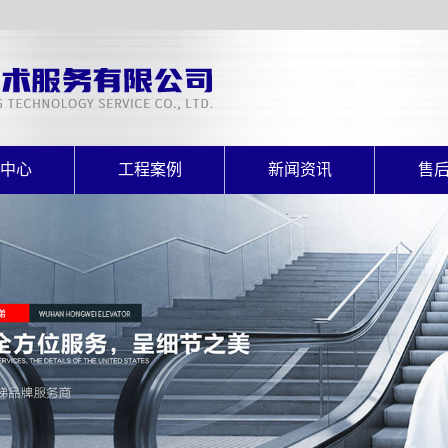
中心
工程案例
新闻资讯
售
电梯
案例展示
公司新闻
售
电梯
行业动态
电梯
常见问题
扶梯
电梯
直升梯
式电梯