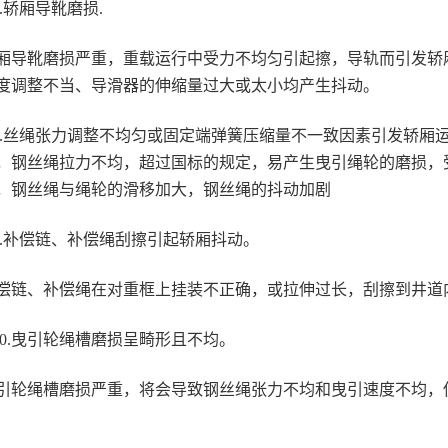
.7.轿厢导靴磨损.
厢导靴磨损严重，重载运行中受力不均匀引起擦，导轨而引发轿
度调整不当、导滑器的伸缩量过大或太小均产生抖动。
.8.丝绳张力调整不均匀或固定端弹簧压缩量不一致因素引发轿
，钢丝绳拉力不均，超过国标的规定，易产生曳引绳轮的磨损，
，钢丝绳与绳轮的滑移加大，钢丝绳的抖动加剧
.9.补偿链、补偿绳刮擦引起轿厢抖动。
偿链、补偿绳在对重框上挂装不正确，或拉伸过长，刮擦到井道
.10.曳引轮绳槽磨损呈畸形且不均。
引轮绳槽磨损严重，将会导致钢丝绳张力不均和曳引速度不均，