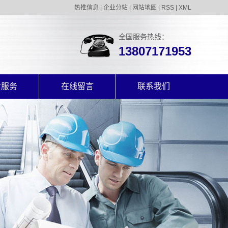
热推信息
|
企业分站
|
网站地图
|
RSS
|
XML
全国服务热线：
13807171953
后服务
在线留言
联系我们
后服务
联系我们