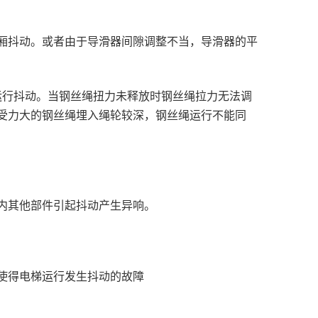
厢抖动。或者由于导滑器间隙调整不当，导滑器的平
厢运行抖动。当钢丝绳扭力未释放时钢丝绳拉力无法调
受力大的钢丝绳埋入绳轮较深，钢丝绳运行不能同
内其他部件引起抖动产生异响。
使得电梯运行发生抖动的故障