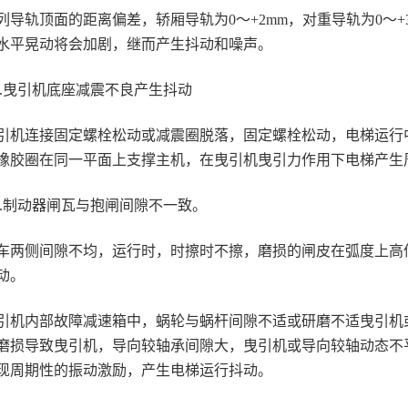
列导轨顶面的距离偏差，轿厢导轨为0～+2mm，对重导轨为0～
水平晃动将会加剧，继而产生抖动和噪声。
.4.曳引机底座减震不良产生抖动
引机连接固定螺栓松动或减震圈脱落，固定螺栓松动，电梯运行
橡胶圈在同一平面上支撑主机，在曳引机曳引力作用下电梯产生
.5.制动器闸瓦与抱闸间隙不一致。
车两侧间隙不均，运行时，时擦时不擦，磨损的闸皮在弧度上高
动。
引机内部故障减速箱中，蜗轮与蜗杆间隙不适或研磨不适曳引机
磨损导致曳引机，导向较轴承间隙大，曳引机或导向较轴动态不
现周期性的振动激励，产生电梯运行抖动。