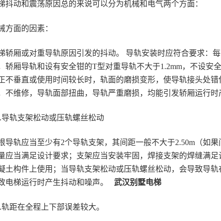
梯抖动和震荡原因总的来说可以分为机械和电气两个方面：
械方面的因素：
梯轿厢或对重导轨原因引发的抖动。 导轨安装时应符合要求：每
，轿厢导轨和设有安全钳的T型对重导轨不大于1.2mm，不设安全
正不垂直或使用时间较长时，轨面的磨损变形，使导轨接头处错
，不维修，导轨面部扭曲，导轨严重磨损，均能引发轿厢运行
.2.导轨支架松动或压轨螺丝松动
根导轨应当至少有2个导轨支架，其间距一般不大于2.50m（如果
量应当满足设计要求；支架应当安装牢固，焊接支架的焊缝满足
凝土构件上使用；当导轨支架松动或压轨螺丝松动，会导致导轨
致电梯运行时产生抖动和噪声。
武汉别墅电梯
.3.轨距在全程上下部误差较大。