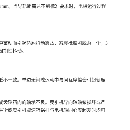
+3mm。当导轨距离达不到标准要求时，电梯运行过程
中窜动而引起轿厢抖动震荡，减震橡胶圈脱落一个，3
周期性抖动。
低不一致。单边无间隙运动中与闸瓦摩擦会引起轿厢
或齿轮箱内的轴承不良。曳引机导向较轴泵损坏或严
平衡或曳引机减速箱蜗杆与电机轴同心度超差时均可