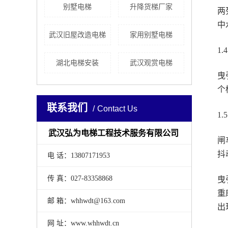
别墅电梯
升降货梯厂家
两
中
武汉旧屋改造电梯
家用别墅电梯
1
湖北电梯安装
武汉观赏电梯
曳
个
联系我们
Contact Us
1
武汉弘为电梯工程技术服务有限公司
闸
抖
电 话：13807171953
传 真：027-83358868
曳
重
邮 箱：whhwdt@163.com
出
网 址：www.whhwdt.cn