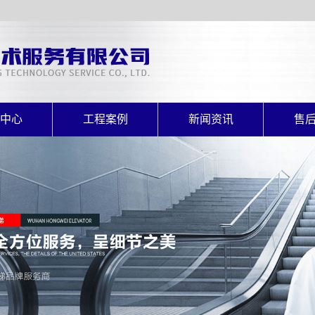
中心
工程案例
新闻资讯
售
电梯
案例展示
公司新闻
售
电梯
行业动态
电梯
常见问题
扶梯
电梯
直升梯
式电梯