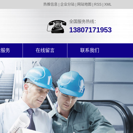
热推信息
|
企业分站
|
网站地图
|
RSS
|
XML
全国服务热线：
13807171953
后服务
在线留言
联系我们
后服务
联系我们