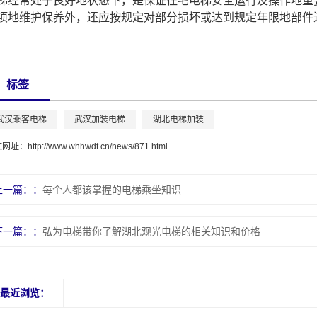
梯经常处于良好地状态下，是保证住宅电梯安全运行及操作地重
项地维护保养外，还应按规定对部分损坏或达到规定年限地部件
标签
武汉乘客电梯
武汉加装电梯
湖北电梯加装
文网址：
http://www.whhwdt.cn/news/871.html
上一篇：
每个人都该掌握的电梯乘坐知识
下一篇：
弘为电梯带你了解湖北观光电梯的相关知识和价格
最近浏览：