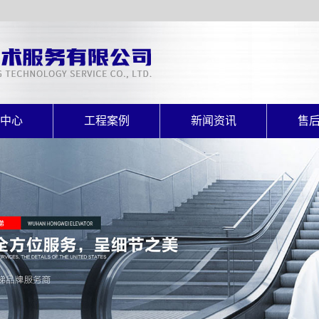
中心
工程案例
新闻资讯
售
电梯
案例展示
公司新闻
售
电梯
行业动态
电梯
常见问题
扶梯
电梯
直升梯
式电梯