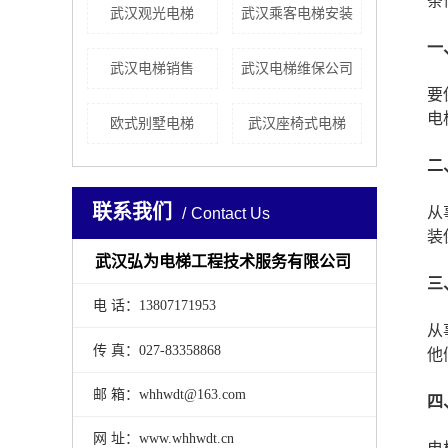
条
武汉观光电梯
武汉乘客电梯安装
一
武汉电梯销售
武汉电梯维保公司
要
电
欧式别墅电梯
武汉座椅式电梯
二
联系我们
从
Contact Us
装
武汉弘为电梯工程技术服务有限公司
三
电 话：13807171953
从
传 真：027-83358868
他
邮 箱：whhwdt@163.com
四
网 址：www.whhwdt.cn