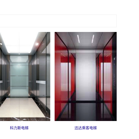
科力斯电梯
迅达乘客电梯